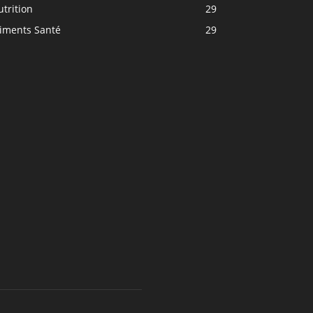
trition
29
liments Santé
29